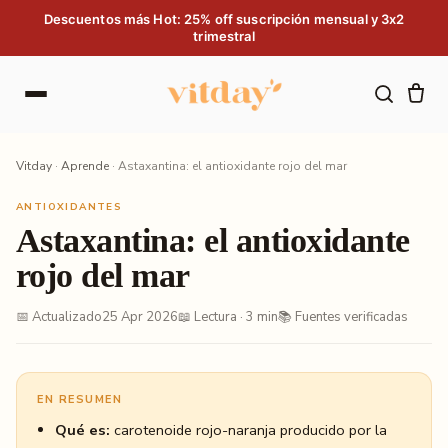
Saltar al contenido
Descuentos más Hot: 25% off suscripción mensual y 3x2
trimestral
Vitday
·
Aprende
·
Astaxantina: el antioxidante rojo del mar
ANTIOXIDANTES
Astaxantina: el antioxidante
rojo del mar
📅 Actualizado
25 Apr 2026
📖 Lectura · 3 min
📚 Fuentes verificadas
EN RESUMEN
Qué es:
carotenoide rojo-naranja producido por la