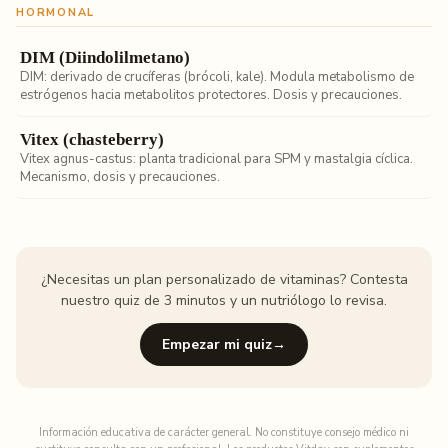
HORMONAL
DIM (Diindolilmetano)
DIM: derivado de crucíferas (brócoli, kale). Modula metabolismo de
estrógenos hacia metabolitos protectores. Dosis y precauciones.
Vitex (chasteberry)
Vitex agnus-castus: planta tradicional para SPM y mastalgia cíclica.
Mecanismo, dosis y precauciones.
¿Necesitas un plan personalizado de vitaminas? Contesta
nuestro quiz de 3 minutos y un nutriólogo lo revisa.
Empezar mi quiz
→
Información educativa de carácter general. No constituye consejo médico ni