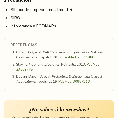
SII (puede empeorar inicialmente).
SIBO.
Intolerancia a FODMAPs.
REFERENCIAS
Gibson GR, et al.
ISAPP consensus on prebiotics.
Nat Rev
Gastroenterol Hepatol. 2017.
PubMed: 28611480
Slavin J.
Fiber and prebiotics.
Nutrients. 2013.
PubMed:
23609775
Davani-Davari D, et al.
Prebiotics: Definition and Clinical
Applications.
Foods. 2019.
PubMed: 30857316
¿No sabes si lo necesitas?
Nuestro quiz de 3 minutos arma un plan personalizado y