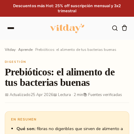
Saltar al contenido
Descuentos más Hot: 25% off suscripción mensual y 3x2
trimestral
Vitday
·
Aprende
·
Prebióticos: el alimento de tus bacterias buenas
DIGESTIÓN
Prebióticos: el alimento de
tus bacterias buenas
📅 Actualizado
25 Apr 2026
📖 Lectura · 2 min
📚 Fuentes verificadas
EN RESUMEN
Qué son:
fibras no digeribles que sirven de alimento a