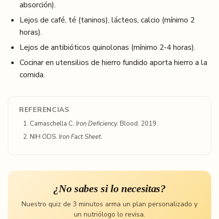
absorción).
Lejos de café, té (taninos), lácteos, calcio (mínimo 2
horas).
Lejos de antibióticos quinolonas (mínimo 2-4 horas).
Cocinar en utensilios de hierro fundido aporta hierro a la
comida.
REFERENCIAS
Camaschella C.
Iron Deficiency.
Blood. 2019.
NIH ODS.
Iron Fact Sheet.
¿No sabes si lo necesitas?
Nuestro quiz de 3 minutos arma un plan personalizado y
un nutriólogo lo revisa.