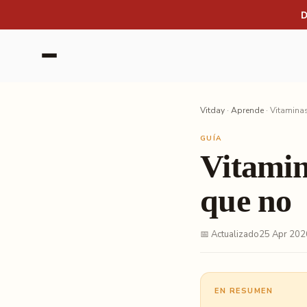
Saltar al contenido
D
Vitday
·
Aprende
·
Vitaminas
GUÍA
Vitamina
que no
📅 Actualizado
25 Apr 202
EN RESUMEN