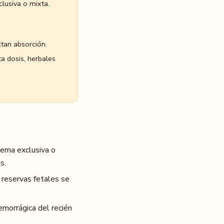
lusiva o mixta.
ctan absorción.
a dosis, herbales
erna exclusiva o
s.
s reservas fetales se
emorrágica del recién