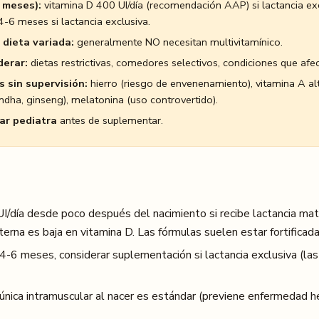
 meses):
vitamina D 400 UI/día (recomendación AAP) si lactancia exc
 4-6 meses si lactancia exclusiva.
 dieta variada:
generalmente NO necesitan multivitamínico.
derar:
dietas restrictivas, comedores selectivos, condiciones que afe
 sin supervisión:
hierro (riesgo de envenenamiento), vitamina A alt
dha, ginseng), melatonina (uso controvertido).
ar pediatra
antes de suplementar.
/día desde poco después del nacimiento si recibe lactancia mat
erna es baja en vitamina D. Las fórmulas suelen estar fortificada
 4-6 meses, considerar suplementación si lactancia exclusiva (la
única intramuscular al nacer es estándar (previene enfermedad h