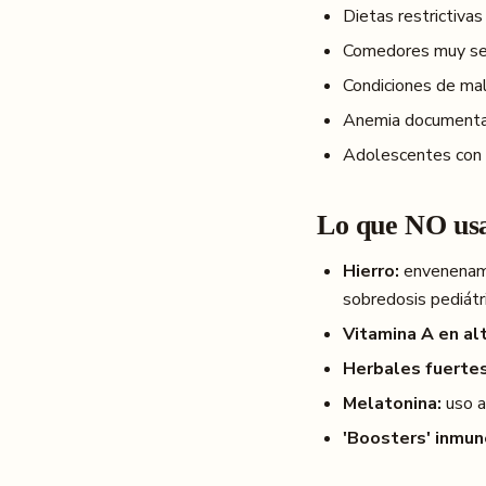
Dietas restrictivas
Comedores muy sel
Condiciones de mala
Anemia documenta
Adolescentes con d
Lo que NO usa
Hierro:
envenenamie
sobredosis pediátr
Vitamina A en alt
Herbales fuertes
Melatonina:
uso a
'Boosters' inmun