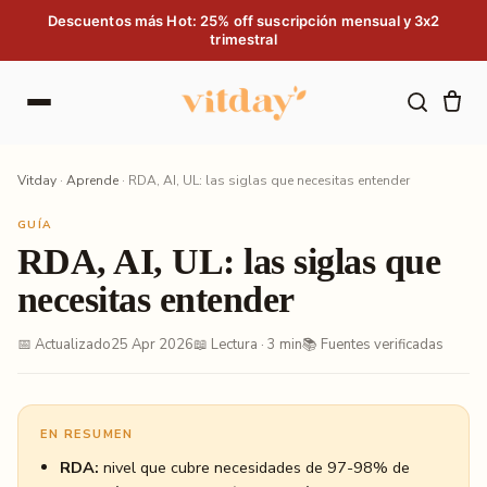
Saltar al contenido
Descuentos más Hot: 25% off suscripción mensual y 3x2
trimestral
Vitday
·
Aprende
·
RDA, AI, UL: las siglas que necesitas entender
GUÍA
RDA, AI, UL: las siglas que
necesitas entender
📅 Actualizado
25 Apr 2026
📖 Lectura · 3 min
📚 Fuentes verificadas
EN RESUMEN
RDA:
nivel que cubre necesidades de 97-98% de