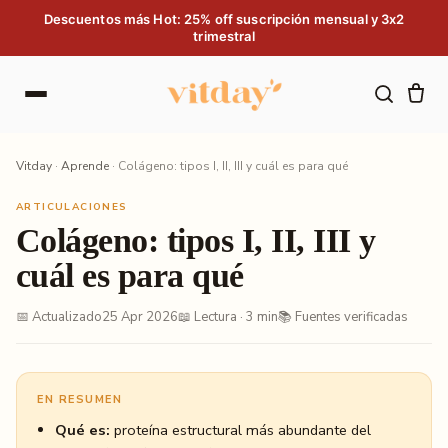
Saltar al contenido
Descuentos más Hot: 25% off suscripción mensual y 3x2
trimestral
Vitday
·
Aprende
·
Colágeno: tipos I, II, III y cuál es para qué
ARTICULACIONES
Colágeno: tipos I, II, III y
cuál es para qué
📅 Actualizado
25 Apr 2026
📖 Lectura · 3 min
📚 Fuentes verificadas
EN RESUMEN
Qué es:
proteína estructural más abundante del