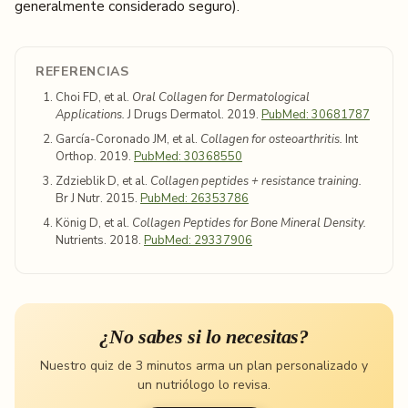
generalmente considerado seguro).
REFERENCIAS
Choi FD, et al.
Oral Collagen for Dermatological
Applications.
J Drugs Dermatol. 2019.
PubMed: 30681787
García-Coronado JM, et al.
Collagen for osteoarthritis.
Int
Orthop. 2019.
PubMed: 30368550
Zdzieblik D, et al.
Collagen peptides + resistance training.
Br J Nutr. 2015.
PubMed: 26353786
König D, et al.
Collagen Peptides for Bone Mineral Density.
Nutrients. 2018.
PubMed: 29337906
¿No sabes si lo necesitas?
Nuestro quiz de 3 minutos arma un plan personalizado y
un nutriólogo lo revisa.