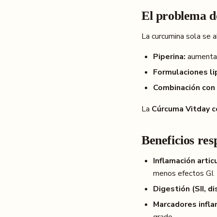
El problema d
La curcumina sola se 
Piperina:
aumenta 
Formulaciones li
Combinación con 
La
Cúrcuma Vitday c
Beneficios res
Inflamación articu
menos efectos GI.
Digestión (SII, di
Marcadores infla