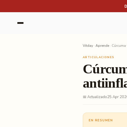
Saltar al contenido
D
Vitday
·
Aprende
·
Cúrcuma y
ARTICULACIONES
Cúrcuma
antiinf
📅 Actualizado
25 Apr 202
EN RESUMEN