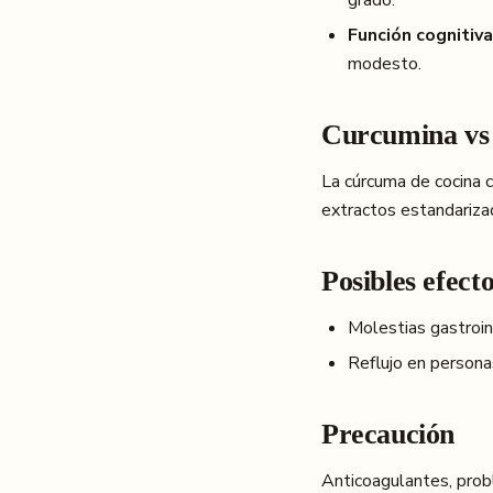
grado.
Función cognitiva
modesto.
Curcumina vs
La cúrcuma de cocina 
extractos estandariz
Posibles efect
Molestias gastroin
Reflujo en persona
Precaución
Anticoagulantes, probl