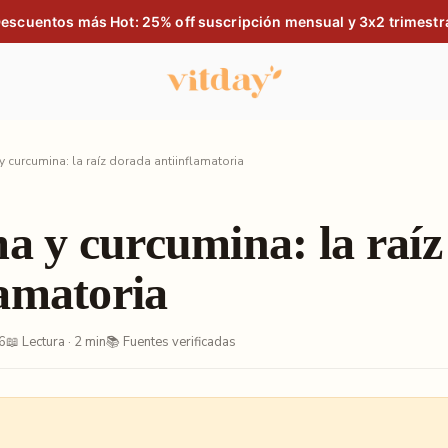
escuentos más Hot: 25% off suscripción mensual y 3x2 trimestr
 curcumina: la raíz dorada antiinflamatoria
 y curcumina: la raíz
lamatoria
6
📖 Lectura · 2 min
📚 Fuentes verificadas