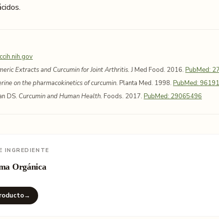
cidos.
ccih.nih.gov
eric Extracts and Curcumin for Joint Arthritis.
J Med Food. 2016.
PubMed: 2
erine on the pharmacokinetics of curcumin.
Planta Med. 1998.
PubMed: 9619
an DS.
Curcumin and Human Health.
Foods. 2017.
PubMed: 29065496
E INGREDIENTE
ma Orgánica
a
roducto
→