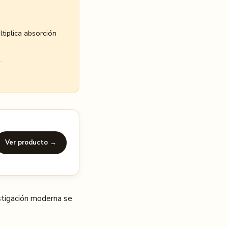
tiplica absorción
.
Ver producto →
stigación moderna se