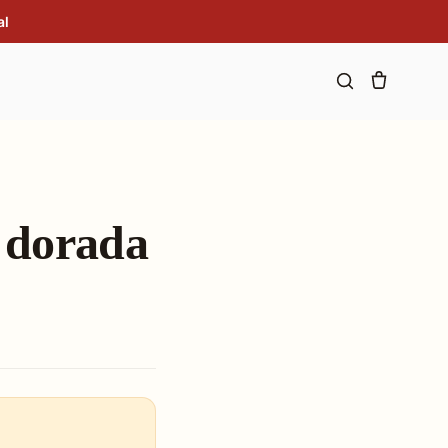
al
 dorada