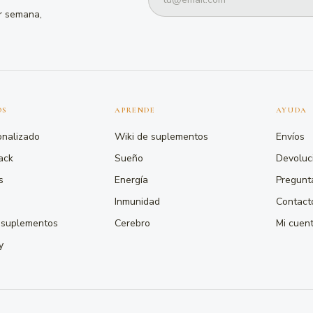
or semana,
OS
APRENDE
AYUDA
onalizado
Wiki de suplementos
Envíos
ack
Sueño
Devoluc
s
Energía
Pregunt
Inmunidad
Contact
 suplementos
Cerebro
Mi cuen
y