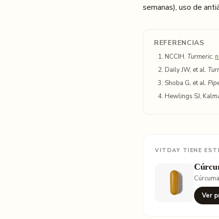
semanas), uso de antiá
REFERENCIAS
NCCIH.
Turmeric.
n
Daily JW, et al.
Turm
Shoba G, et al.
Pip
Hewlings SJ, Kalm
VITDAY TIENE EST
Cúrcu
Cúrcum
Ver p