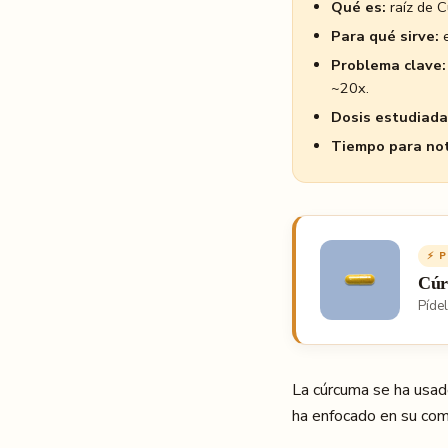
Qué es:
raíz de 
Para qué sirve:
e
Problema clave:
~20x.
Dosis estudiada
Tiempo para not
⚡ 
Cúr
Píde
La cúrcuma se ha usad
ha enfocado en su comp