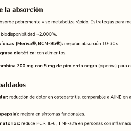
e la absorción
absorbe pobremente y se metaboliza rápido. Estrategias para me
biodisponibilidad ~2,000%.
pídicas (Meriva®, BCM-95®):
mejoran absorción 10-30x.
grasa dietética:
con alimentos.
ombina 700 mg con 5 mg de pimienta negra
(piperina) para o
paldados
lar:
reducción de dolor en osteoartritis, comparable a AINE en 
spepsia):
mejora en síntomas funcionales.
matorios:
reduce PCR, IL-6, TNF-alfa en personas con inflamació