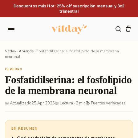
Saltar al contenido
Descuentos más Hot: 25% off suscripción mensual y 3x2
trimestral
Vitday
·
Aprende
·
Fosfatidilserina: el fosfolípido de la membrana
neuronal
CEREBRO
Fosfatidilserina: el fosfolípido
de la membrana neuronal
📅 Actualizado
25 Apr 2026
📖 Lectura · 2 min
📚 Fuentes verificadas
EN RESUMEN