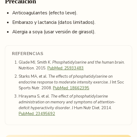
Precaución
Anticoagulantes (efecto leve).
Embarazo y lactancia (datos limitados).
Alergia a soya (usar versión de girasol).
REFERENCIAS
Glade MJ, Smith K.
Phosphatidylserine and the human brain.
Nutrition. 2015.
PubMed: 25933483
Starks MA, et al.
The effects of phosphatidylserine on
endocrine response to moderate intensity exercise.
J Int Soc
Sports Nutr. 2008.
PubMed: 18662395
Hirayama S, et al.
The effect of phosphatidylserine
administration on memory and symptoms of attention-
deficit hyperactivity disorder.
J Hum Nutr Diet. 2014.
PubMed: 23495692