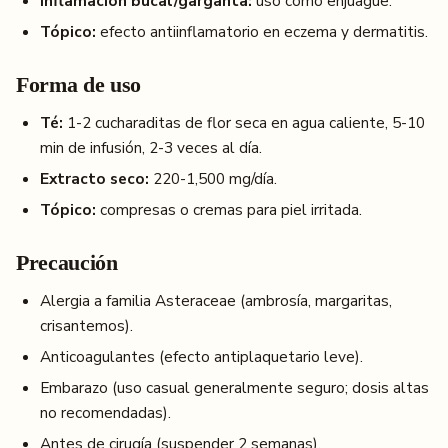
Inflamación bucal/garganta:
uso como enjuague.
Tópico:
efecto antiinflamatorio en eczema y dermatitis.
Forma de uso
Té:
1-2 cucharaditas de flor seca en agua caliente, 5-10
min de infusión, 2-3 veces al día.
Extracto seco:
220-1,500 mg/día.
Tópico:
compresas o cremas para piel irritada.
Precaución
Alergia a familia Asteraceae (ambrosía, margaritas,
crisantemos).
Anticoagulantes (efecto antiplaquetario leve).
Embarazo (uso casual generalmente seguro; dosis altas
no recomendadas).
Antes de cirugía (suspender 2 semanas).