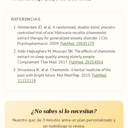
REFERENCIAS
Amsterdam JD, et al.
A randomized, double-blind, placebo-
controlled trial of oral Matricaria recutita (chamomile)
extract therapy for generalized anxiety disorder.
J Clin
Psychopharmacol. 2009.
PubMed: 19593179
Adib-Hajbaghery M, Mousavi SN.
The effects of chamomile
extract on sleep quality among elderly people.
Complement Ther Med. 2017.
PubMed: 29154054
Srivastava JK, et al.
Chamomile: A herbal medicine of the
past with bright future.
Mol Med Rep. 2010.
PubMed:
21132119
¿No sabes si lo necesitas?
Nuestro quiz de 3 minutos arma un plan personalizado y
un nutriólogo lo revisa.