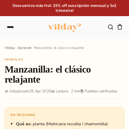
Saltar al contenido
Descuentos más Hot: 25% off suscripción mensual y 3x2
trimestral
Vitday
·
Aprende
·
Manzanilla: el clásico relajante
HERBALES
Manzanilla: el clásico
relajante
📅 Actualizado
25 Apr 2026
📖 Lectura · 2 min
📚 Fuentes verificadas
EN RESUMEN
Qué es:
planta (Matricaria recutita / chamomilla)