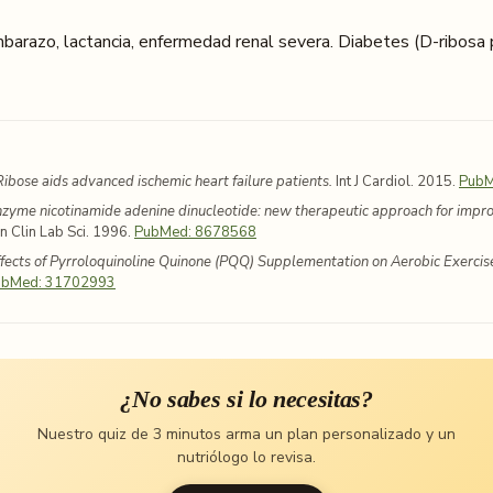
barazo, lactancia, enfermedad renal severa. Diabetes (D-ribosa
ibose aids advanced ischemic heart failure patients.
Int J Cardiol. 2015.
PubM
zyme nicotinamide adenine dinucleotide: new therapeutic approach for impro
 Clin Lab Sci. 1996.
PubMed: 8678568
ffects of Pyrroloquinoline Quinone (PQQ) Supplementation on Aerobic Exercis
ubMed: 31702993
¿No sabes si lo necesitas?
Nuestro quiz de 3 minutos arma un plan personalizado y un
nutriólogo lo revisa.