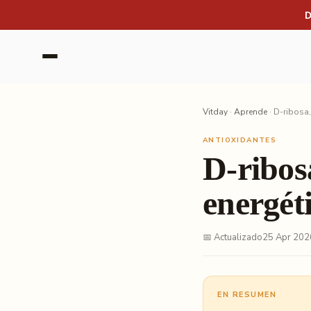
Saltar al contenido
D
Vitday
·
Aprende
·
D-ribosa
ANTIOXIDANTES
D-ribo
energét
📅 Actualizado
25 Apr 202
EN RESUMEN