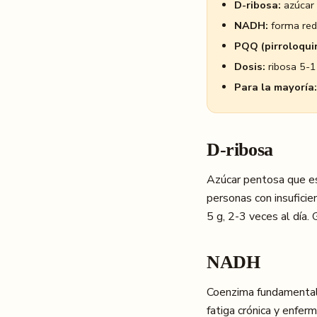
D-ribosa:
azúcar 
NADH:
forma redu
PQQ (pirroloqui
Dosis:
ribosa 5-1
Para la mayoría:
D-ribosa
Azúcar pentosa que e
personas con insuficien
5 g, 2-3 veces al día.
NADH
Coenzima fundamental 
fatiga crónica y enfe