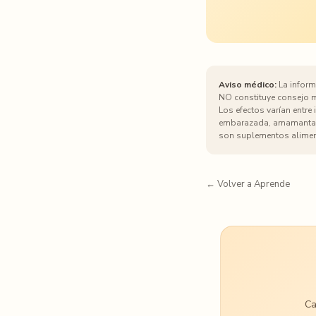
Aviso médico:
La informa
NO constituye consejo mé
Los efectos varían entre
embarazada, amamantand
son suplementos alimen
← Volver a Aprende
Ca