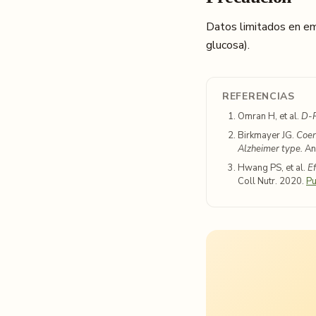
Datos limitados en em
glucosa).
REFERENCIAS
Omran H, et al.
D-R
Birkmayer JG.
Coen
Alzheimer type.
Ann
Hwang PS, et al.
E
Coll Nutr. 2020.
P