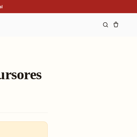
al
ursores