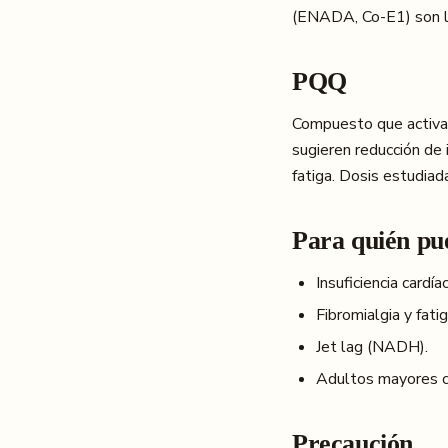
(ENADA, Co-E1) son l
PQQ
Compuesto que activa 
sugieren reducción de
fatiga. Dosis estudi
Para quién pue
Insuficiencia cardía
Fibromialgia y fatig
Jet lag (NADH).
Adultos mayores c
Precaución