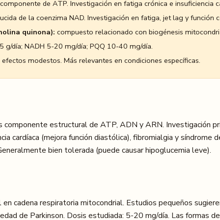
componente de ATP. Investigación en fatiga crónica e insuficiencia c
cida de la coenzima NAD. Investigación en fatiga, jet lag y función c
nolina quinona):
compuesto relacionado con biogénesis mitocondria
5 g/día; NADH 5-20 mg/día; PQQ 10-40 mg/día.
efectos modestos. Más relevantes en condiciones específicas.
s componente estructural de ATP, ADN y ARN. Investigación pr
cia cardíaca (mejora función diastólica), fibromialgia y síndrome de
 Generalmente bien tolerada (puede causar hipoglucemia leve).
en cadena respiratoria mitocondrial. Estudios pequeños sugieren 
rmedad de Parkinson. Dosis estudiada: 5-20 mg/día. Las formas d