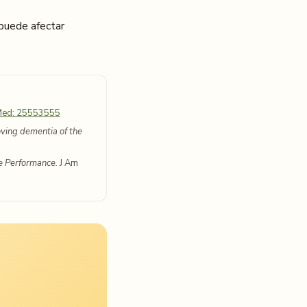
 puede afectar
ed: 25553555
ving dementia of the
e Performance.
J Am