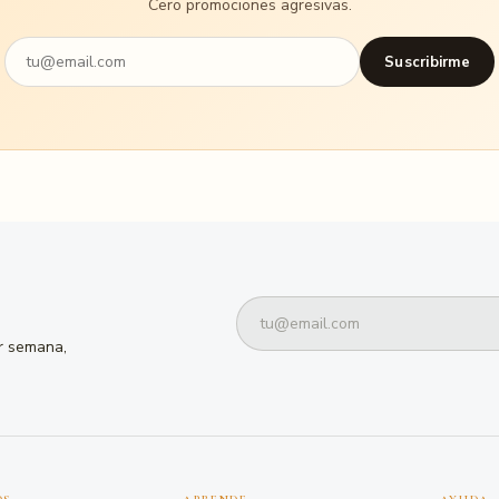
Cero promociones agresivas.
Suscribirme
or semana,