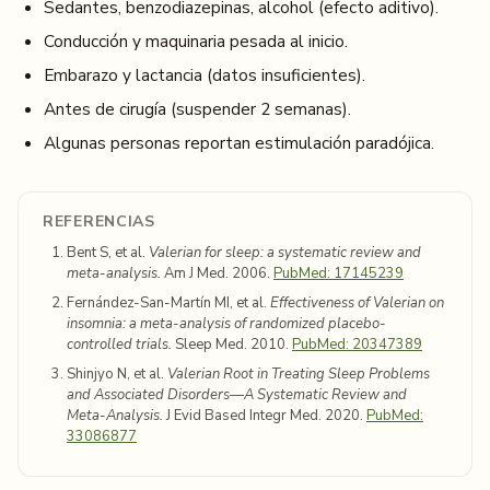
Sedantes, benzodiazepinas, alcohol (efecto aditivo).
Conducción y maquinaria pesada al inicio.
Embarazo y lactancia (datos insuficientes).
Antes de cirugía (suspender 2 semanas).
Algunas personas reportan estimulación paradójica.
REFERENCIAS
Bent S, et al.
Valerian for sleep: a systematic review and
meta-analysis.
Am J Med. 2006.
PubMed: 17145239
Fernández-San-Martín MI, et al.
Effectiveness of Valerian on
insomnia: a meta-analysis of randomized placebo-
controlled trials.
Sleep Med. 2010.
PubMed: 20347389
Shinjyo N, et al.
Valerian Root in Treating Sleep Problems
and Associated Disorders—A Systematic Review and
Meta-Analysis.
J Evid Based Integr Med. 2020.
PubMed:
33086877