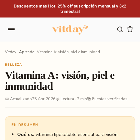
Saltar al contenido
Descuentos más Hot: 25% off suscripción mensual y 3x2
trimestral
Vitday
·
Aprende
·
Vitamina A: visión, piel e inmunidad
BELLEZA
Vitamina A: visión, piel e
inmunidad
📅 Actualizado
25 Apr 2026
📖 Lectura · 2 min
📚 Fuentes verificadas
EN RESUMEN
Qué es:
vitamina liposoluble esencial para visión,