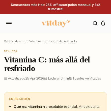
Saltar al contenido
Descuentos más Hot: 25% off suscripción mensual y 3x2
trimestral
Vitday
·
Aprende
·
Vitamina C: más allá del resfriado
BELLEZA
Vitamina C: más allá del
resfriado
📅 Actualizado
25 Apr 2026
📖 Lectura · 3 min
📚 Fuentes verificadas
EN RESUMEN
Qué es:
vitamina hidrosoluble esencial. Antioxidante