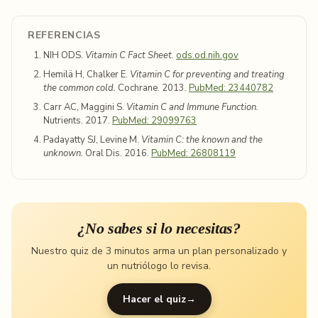
REFERENCIAS
NIH ODS.
Vitamin C Fact Sheet.
ods.od.nih.gov
Hemilä H, Chalker E.
Vitamin C for preventing and treating
the common cold.
Cochrane. 2013.
PubMed: 23440782
Carr AC, Maggini S.
Vitamin C and Immune Function.
Nutrients. 2017.
PubMed: 29099763
Padayatty SJ, Levine M.
Vitamin C: the known and the
unknown.
Oral Dis. 2016.
PubMed: 26808119
¿No sabes si lo necesitas?
Nuestro quiz de 3 minutos arma un plan personalizado y
un nutriólogo lo revisa.
Hacer el quiz
→