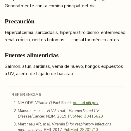
Generalmente con la comida principal del día.
Precaución
Hipercalcemia, sarcoidosis, hiperparatiroidismo, enfermedad
renal crónica, ciertos linfomas — consultar médico antes.
Fuentes alimenticias
Salmón, atún, sardinas, yema de huevo, hongos expuestos
a UV, aceite de hígado de bacalao.
REFERENCIAS
NIH ODS.
Vitamin D Fact Sheet.
ods.od.nih.gov
Manson JE, et al.
VITAL Trial - Vitamin D and CV
Disease/Cancer.
NEJM. 2019.
PubMed: 30415629
Martineau AR, et al.
Vitamin D for respiratory infections
meta-analysis.
BMJ. 2017.
PubMed: 28202713