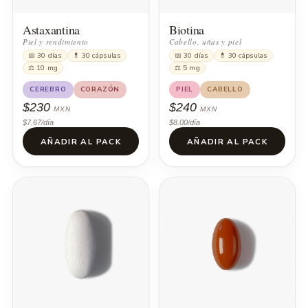
Astaxantina
Biotina
Piel y rendimiento
Cabello, uñas y piel
📅 30 días
💊 30 cápsulas
📅 30 días
💊 30 cápsulas
⚖ 10 mg
⚖ 5 mg
CEREBRO
CORAZÓN
PIEL
CABELLO
$230
$240
MXN
MXN
$7.67/día
$8.00/día
AÑADIR AL PACK
AÑADIR AL PACK