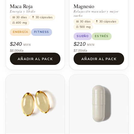
Maca Roja
Magnesio
Energía y libido
Relajación muscular y mejor
sueño
📅 30 días
💊 30 cápsulas
📅 30 días
💊 30 cápsulas
⚖ 400 mg
⚖ 500 mg
ENERGÍA
FITNESS
SUEÑO
ESTRÉS
$240
$210
MXN
MXN
$8.00/día
$7.00/día
AÑADIR AL PACK
AÑADIR AL PACK