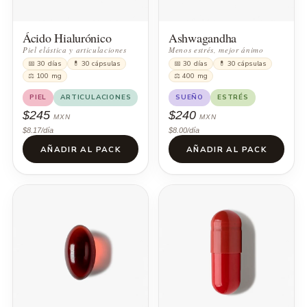
Ácido Hialurónico
Ashwagandha
Piel elástica y articulaciones
Menos estrés, mejor ánimo
📅 30 días
💊 30 cápsulas
📅 30 días
💊 30 cápsulas
⚖ 100 mg
⚖ 400 mg
PIEL
ARTICULACIONES
SUEÑO
ESTRÉS
$245
$240
MXN
MXN
$8.17/día
$8.00/día
AÑADIR AL PACK
AÑADIR AL PACK