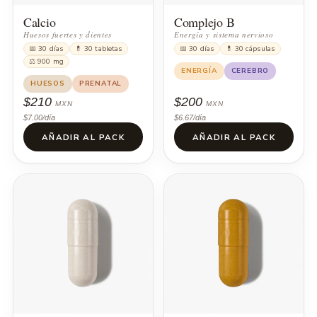
Calcio
Complejo B
Huesos fuertes y dientes
Energía y sistema nervioso
📅 30 días
💊 30 tabletas
📅 30 días
💊 30 cápsulas
⚖ 900 mg
ENERGÍA
CEREBRO
HUESOS
PRENATAL
$210
$200
MXN
MXN
$7.00/día
$6.67/día
AÑADIR AL PACK
AÑADIR AL PACK