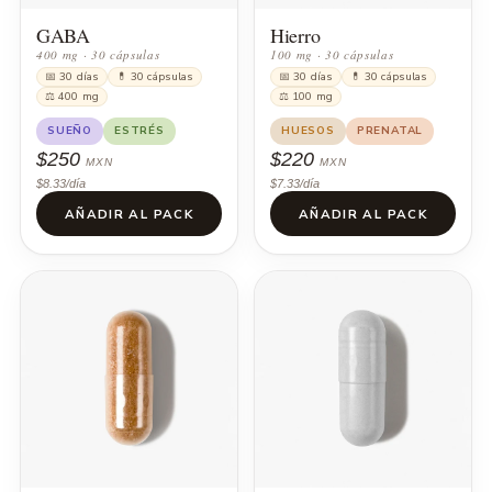
GABA
Hierro
400 mg · 30 cápsulas
100 mg · 30 cápsulas
📅 30 días
💊 30 cápsulas
📅 30 días
💊 30 cápsulas
⚖ 400 mg
⚖ 100 mg
SUEÑO
ESTRÉS
HUESOS
PRENATAL
$250
$220
MXN
MXN
$8.33/día
$7.33/día
AÑADIR AL PACK
AÑADIR AL PACK