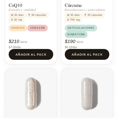
CoQ10
Cúrcuma
Corazón y vitalidad
Articulaciones y antioxidante
📅 30 días
💊 30 cápsulas
📅 30 días
💊 30 cápsulas
⚖ 30 mg
⚖ 700 mg
ENERGÍA
CORAZÓN
ARTICULACIONES
DIGESTIÓN
$210
$190
MXN
MXN
$7.00/día
$6.33/día
AÑADIR AL PACK
AÑADIR AL PACK