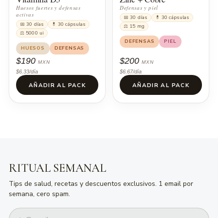
Huesos fuertes y defensas
Defensas y piel
activas
📅 30 días
💊 30 cápsulas
📅 30 días
💊 30 cápsulas
⚖ 15 mg
⚖ 5000 ui
DEFENSAS
PIEL
HUESOS
DEFENSAS
$190
$200
MXN
MXN
$6.33/día
$6.67/día
AÑADIR AL PACK
AÑADIR AL PACK
RITUAL SEMANAL
Tips de salud, recetas y descuentos exclusivos. 1 email por
semana, cero spam.