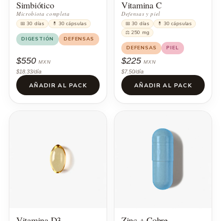
Simbiótico
Vitamina C
Microbiota completa
Defensas y piel
📅 30 días
💊 30 cápsulas
📅 30 días
💊 30 cápsulas
⚖ 250 mg
DIGESTIÓN
DEFENSAS
DEFENSAS
PIEL
$550
$225
MXN
MXN
$18.33/día
$7.50/día
AÑADIR AL PACK
AÑADIR AL PACK
Vitamina D3
Zinc + Cobre