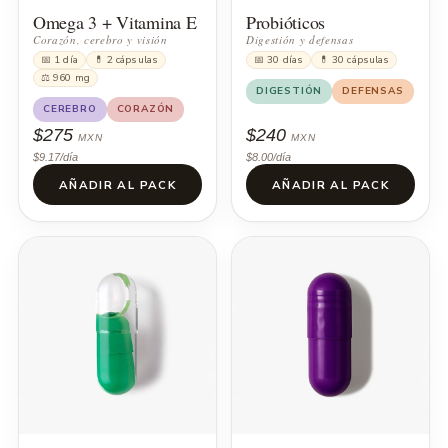
Omega 3 + Vitamina E
Probióticos
Corazón, cerebro y visión
Digestión y defensas
📅 1 día
💊 2 cápsulas
📅 30 días
💊 30 cápsulas
⚖ 960 mg
DIGESTIÓN
DEFENSAS
CEREBRO
CORAZÓN
$275
$240
MXN
MXN
$9.17/día
$8.00/día
AÑADIR AL PACK
AÑADIR AL PACK