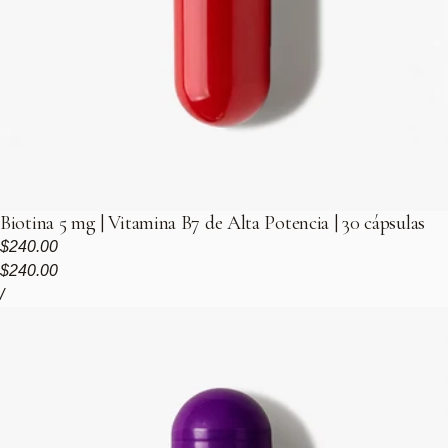
Biotina 5 mg | Vitamina B7 de Alta Potencia | 30 cápsulas
Precio regular
$240.00
Precio de venta
Precio regular
$240.00
Precio unitario
por
/