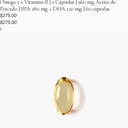
Omega 3 + Vitamina E | 2 Cápsulas | 960 mg Aceite de
Pescado | EPA 180 mg + DHA 120 mg | 60 cápsulas
Precio regular
$275.00
Precio de venta
Precio regular
$275.00
Precio unitario
por
/