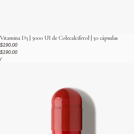
Vitamina D3 | 5000 UI de Colecalciferol | 30 cápsulas
Precio regular
$190.00
Precio de venta
Precio regular
$190.00
Precio unitario
por
/