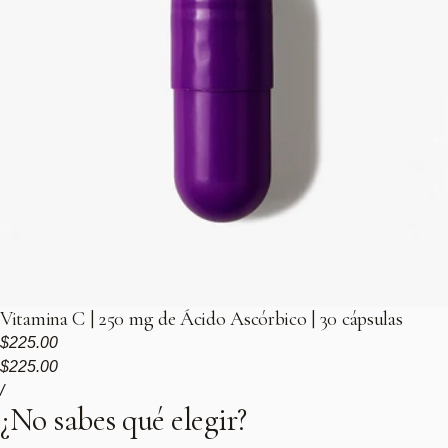
Vitamina C | 250 mg de Ácido Ascórbico | 30 cápsulas
Precio regular
$225.00
Precio de venta
Precio regular
$225.00
Precio unitario
por
/
¿No sabes qué elegir?