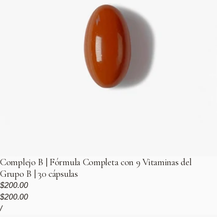
Complejo B | Fórmula Completa con 9 Vitaminas del
Grupo B | 30 cápsulas
Precio regular
$200.00
Precio de venta
Precio regular
$200.00
Precio unitario
por
/