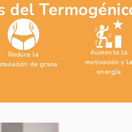
os del Termogénic
Aumenta la
Reduce la
motivación y l
mulación de grasa
energía