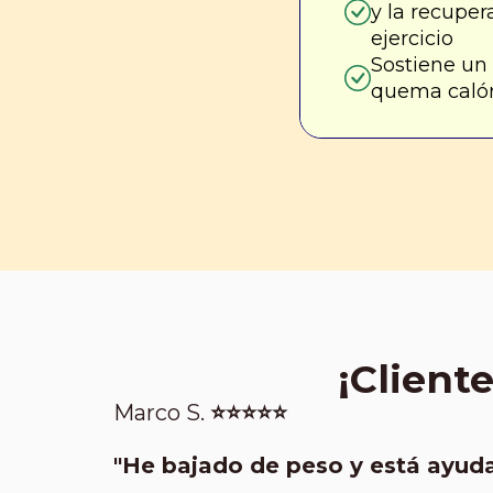
y la recuper
ejercicio
Sostiene un
quema calór
¡Cliente
Marco S.
⭐⭐⭐⭐⭐
"He bajado de peso y está ayud