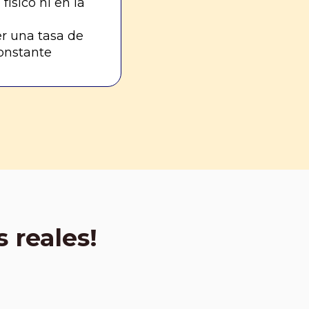
físico ni en la
r una tasa de
onstante
s reales!