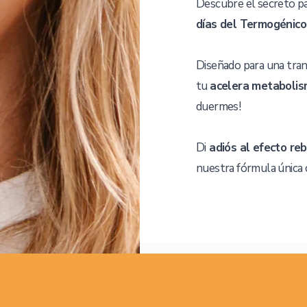
Descubre el secreto p
días del Termogénic
Diseñado para una tran
tu
acelera metabolis
duermes!
Di
adiós al efecto re
nuestra fórmula única 