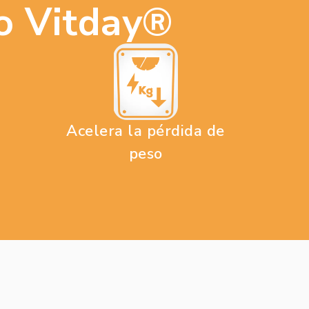
o Vitday®
Acelera la pérdida de
a
peso