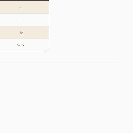
—
—
No
Varía