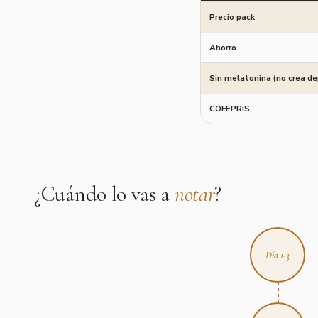
Precio pack
Ahorro
Sin melatonina (no crea d
COFEPRIS
¿Cuándo lo vas a
notar
?
Día 1-3