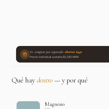
Vs. comprar por separado:
ahorras $440
Precio individual sumaría $1,290 MXN
Qué hay
dentro
— y por qué
Magnesio