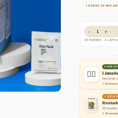
1 SOBRE 30 MIN AN
−
+
1
30 SOBRES · 4 CÁPS
⚕ SIN C
👨‍⚕️
Llamada
Sesiones d
✓ Doctores 
⚡ SOLO 
Recetari
30 recetas
✓ 30 receta