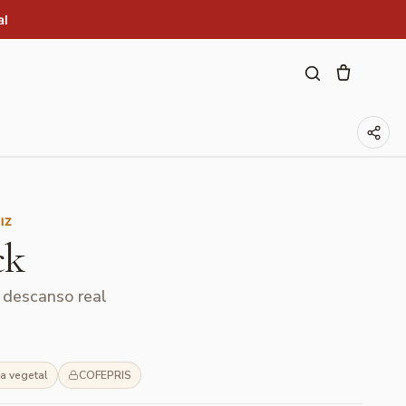
al
IZ
ck
 descanso real
a vegetal
COFEPRIS