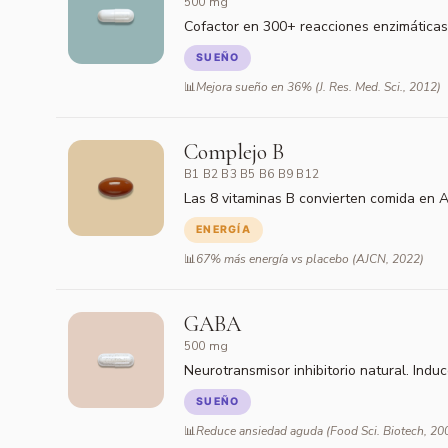
500 mg
Cofactor en 300+ reacciones enzimáticas.
SUEÑO
Mejora sueño en 36% (J. Res. Med. Sci., 2012)
Complejo B
B1 B2 B3 B5 B6 B9 B12
Las 8 vitaminas B convierten comida en 
ENERGÍA
67% más energía vs placebo (AJCN, 2022)
GABA
500 mg
Neurotransmisor inhibitorio natural. Induc
SUEÑO
Reduce ansiedad aguda (Food Sci. Biotech, 20