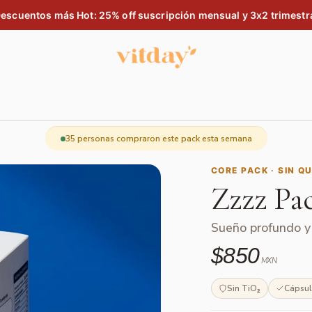
escuentos más Hot: 25% off suscripción mensual y 3x2 trimestr
35 personas compraron este pack esta semana
CORE PACK · SIN QU
Zzzz Pa
Sueño profundo y
$850
MXN
Sin TiO₂
Cápsul