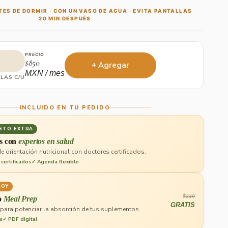
TES DE DORMIR · CON UN VASO DE AGUA · EVITA PANTALLAS
20 MIN DESPUÉS
PRECIO
$850
+ Agregar
MXN / mes
ULAS C/U
INCLUIDO EN TU PEDIDO
OSTO EXTRA
s con
expertos en salud
e orientación nutricional con doctores certificados.
certificados
✓ Agenda flexible
HOY
$249
o
Meal Prep
GRATIS
 para potenciar la absorción de tus suplementos.
s
✓ PDF digital