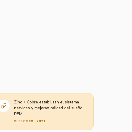
Zinc + Cobre estabilizan el sistema
nervioso y mejoran calidad del sueño
REM.
SLEEP MED., 2021