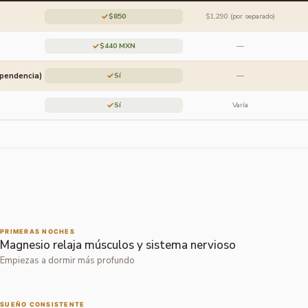
✓
$850
$1,290 (por separado)
✓
$440 MXN
—
ependencia)
✓
Sí
—
✓
Sí
Varía
PRIMERAS NOCHES
Magnesio relaja músculos y sistema nervioso
Empiezas a dormir más profundo
SUEÑO CONSISTENTE