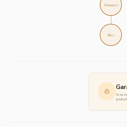
Semana 2
Mes 1
Gar
Si no n
product