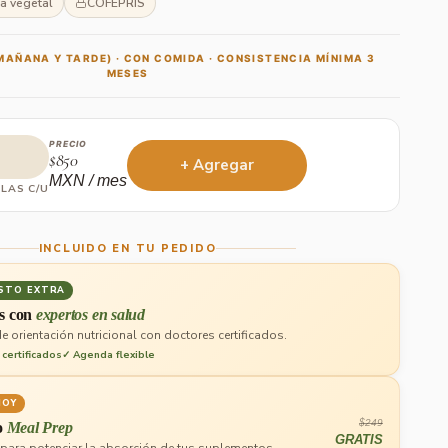
a vegetal
COFEPRIS
(MAÑANA Y TARDE) · CON COMIDA · CONSISTENCIA MÍNIMA 3
MESES
PRECIO
$850
+ Agregar
MXN / mes
ULAS C/U
INCLUIDO EN TU PEDIDO
OSTO EXTRA
s con
expertos en salud
e orientación nutricional con doctores certificados.
certificados
✓ Agenda flexible
HOY
$249
o
Meal Prep
GRATIS