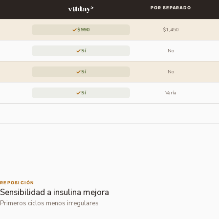
POR SEPARADO
✓
$990
$1,450
✓
Sí
No
✓
Sí
No
✓
Sí
Varía
REPOSICIÓN
Sensibilidad a insulina mejora
Primeros ciclos menos irregulares