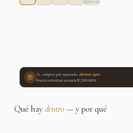
Vs. comprar por separado:
ahorras $400
Precio individual sumaría $1,290 MXN
Qué hay
dentro
— y por qué