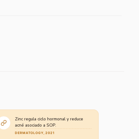
Zinc regula ciclo hormonal y reduce
acné asociado a SOP.
DERMATOLOGY, 2021