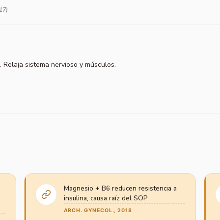
17)
 Relaja sistema nervioso y músculos.
Magnesio + B6 reducen resistencia a
insulina, causa raíz del SOP.
ARCH. GYNECOL., 2018