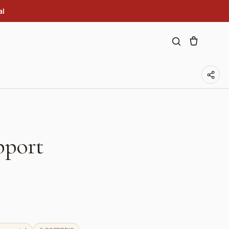
al
pport