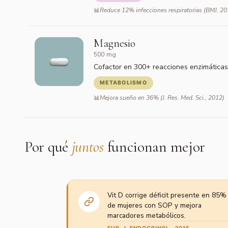
Reduce 12% infecciones respiratorias (BMJ, 20
Magnesio
500 mg
Cofactor en 300+ reacciones enzimáticas.
METABOLISMO
Mejora sueño en 36% (J. Res. Med. Sci., 2012)
Por qué
juntos
funcionan mejor
Vit D corrige déficit presente en 85%
de mujeres con SOP y mejora
marcadores metabólicos.