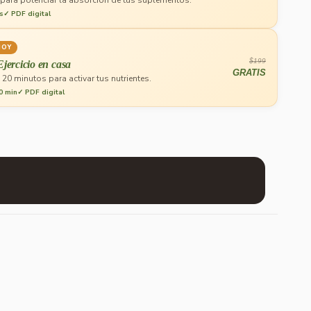
 para potenciar la absorción de tus suplementos.
s
✓ PDF digital
HOY
$199
Ejercicio en casa
GRATIS
 20 minutos para activar tus nutrientes.
0 min
✓ PDF digital