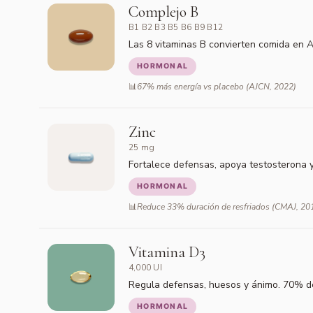
Complejo B
B1 B2 B3 B5 B6 B9 B12
Las 8 vitaminas B convierten comida en 
HORMONAL
67% más energía vs placebo (AJCN, 2022)
Zinc
25 mg
Fortalece defensas, apoya testosterona y 
HORMONAL
Reduce 33% duración de resfriados (CMAJ, 20
Vitamina D3
4,000 UI
Regula defensas, huesos y ánimo. 70% de 
HORMONAL