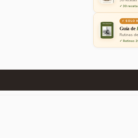
30 recetas
✓ 30 receta
⚡ SOLO 
Guía de
Rutinas de
✓ Rutinas 2