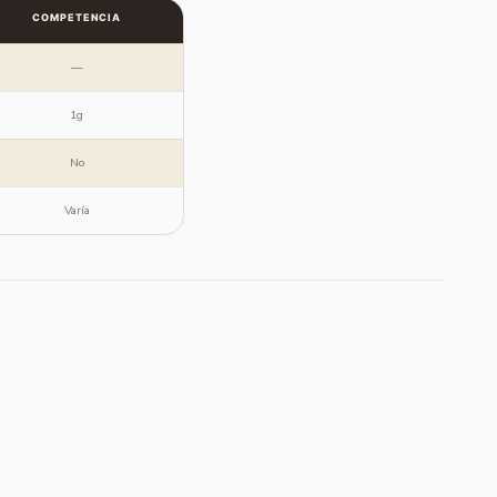
COMPETENCIA
—
1g
No
Varía