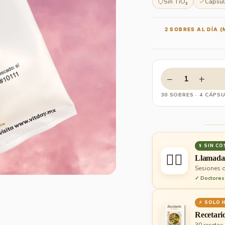
Sin TiO₂
Cápsul
2 SOBRES AL DÍA 
−
+
1
30 SOBRES · 4 CÁPS
⚕ SIN C
👨‍⚕️
Llamada
Sesiones d
✓ Doctores 
⚡ SOLO 
Recetari