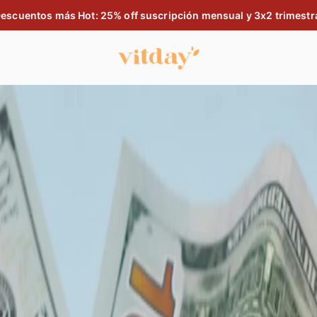
escuentos más Hot: 25% off suscripción mensual y 3x2 trimestr