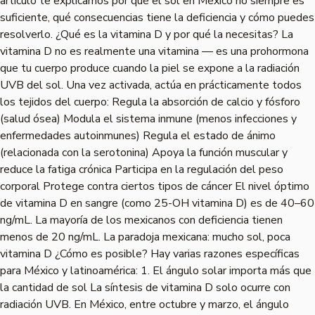
artículo te explicamos por qué el sol en México no siempre es
suficiente, qué consecuencias tiene la deficiencia y cómo puedes
resolverlo. ¿Qué es la vitamina D y por qué la necesitas? La
vitamina D no es realmente una vitamina — es una prohormona
que tu cuerpo produce cuando la piel se expone a la radiación
UVB del sol. Una vez activada, actúa en prácticamente todos
los tejidos del cuerpo: Regula la absorción de calcio y fósforo
(salud ósea) Modula el sistema inmune (menos infecciones y
enfermedades autoinmunes) Regula el estado de ánimo
(relacionada con la serotonina) Apoya la función muscular y
reduce la fatiga crónica Participa en la regulación del peso
corporal Protege contra ciertos tipos de cáncer El nivel óptimo
de vitamina D en sangre (como 25-OH vitamina D) es de 40–60
ng/mL. La mayoría de los mexicanos con deficiencia tienen
menos de 20 ng/mL. La paradoja mexicana: mucho sol, poca
vitamina D ¿Cómo es posible? Hay varias razones específicas
para México y latinoamérica: 1. El ángulo solar importa más que
la cantidad de sol La síntesis de vitamina D solo ocurre con
radiación UVB. En México, entre octubre y marzo, el ángulo