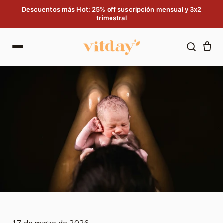
Saltar al contenido
Descuentos más Hot: 25% off suscripción mensual y 3x2
trimestral
17 de marzo de 2026