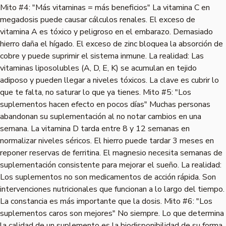
Mito #4: "Más vitaminas = más beneficios" La vitamina C en
megadosis puede causar cálculos renales. El exceso de
vitamina A es tóxico y peligroso en el embarazo. Demasiado
hierro daña el hígado. El exceso de zinc bloquea la absorción de
cobre y puede suprimir el sistema inmune. La realidad: Las
vitaminas liposolubles (A, D, E, K) se acumulan en tejido
adiposo y pueden llegar a niveles tóxicos. La clave es cubrir lo
que te falta, no saturar lo que ya tienes. Mito #5: "Los
suplementos hacen efecto en pocos días" Muchas personas
abandonan su suplementación al no notar cambios en una
semana. La vitamina D tarda entre 8 y 12 semanas en
normalizar niveles séricos. El hierro puede tardar 3 meses en
reponer reservas de ferritina. El magnesio necesita semanas de
suplementación consistente para mejorar el sueño. La realidad:
Los suplementos no son medicamentos de acción rápida. Son
intervenciones nutricionales que funcionan a lo largo del tiempo.
La constancia es más importante que la dosis. Mito #6: "Los
suplementos caros son mejores" No siempre. Lo que determina
la calidad de un suplemento es la biodisponibilidad de su forma